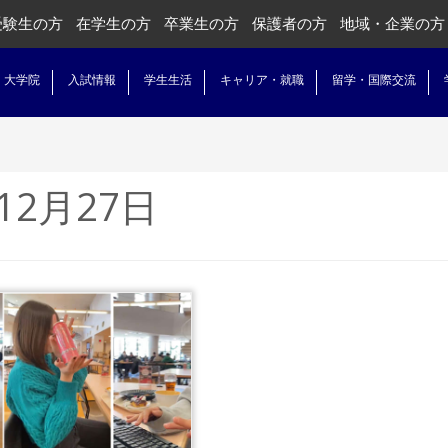
受験生の方
在学生の方
卒業生の方
保護者の方
地域・企業の方
・大学院
入試情報
学生生活
キャリア・就職
留学・国際交流
12月27日
きを読む