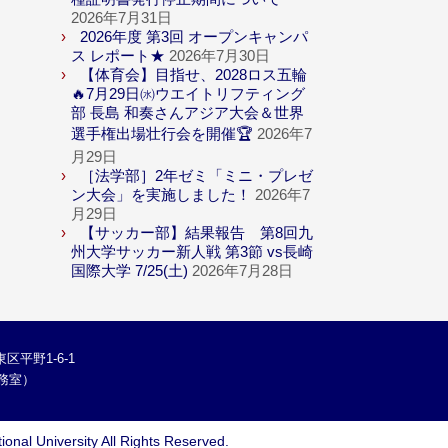
2026年7月31日
2026年度 第3回 オープンキャンパ
ス レポート★
2026年7月30日
【体育会】目指せ、2028ロス五輪
🔥7月29日㈬ウエイトリフティング
部 長島 和奏さんアジア大会＆世界
選手権出場壮行会を開催🏆
2026年7
月29日
［法学部］2年ゼミ「ミニ・プレゼ
ン大会」を実施しました！
2026年7
月29日
【サッカー部】結果報告 第8回九
州大学サッカー新人戦 第3節 vs長崎
国際大学 7/25(土)
2026年7月28日
区平野1-6-1
学総務室）
ional University
All Rights Reserved.