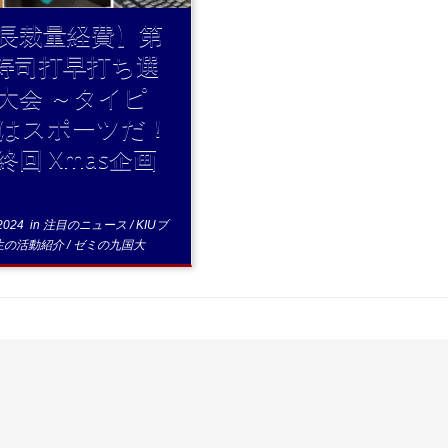
長裁量経費】第
 寿司打早打ち選
大会 ～タイピ
はスポーツだ！
終回 Xmas企画
2024
in
注目のニュース
/
KIUブ
生の活動紹介
/
ゼミの九国大