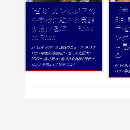
[ゼミ] カンボジアの
【学
小学校に絵本と笑顔
5回
を届ける(8) -Book
手権
to Read-
ング
～最
27 12月, 2024
in
注目のニュース
/
KIUブ
🎄
ログ
/
学生の活動紹介
/
ゼミの九国大
/
SDGsの取り組み
/
地域社会貢献
/
現代ビ
ジネス学部より
/
留学ブログ
27 12月, 
ログ
/
学