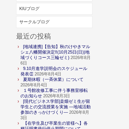
KIUブログ
サークルブログ
最近の投稿
[地域連携]【告知】秋のけやきマル
シェ八幡開催決定‼(10月25日(日))地
域づくりコース三輪ゼミ)
2026年8月
6日
9.10月進学説明会のスケジュール
発表👏
2026年8月4日
夏期休暇（一斉休業）について
2026年8月4日
１号館改修工事に伴う事務室移転
のお知らせ
2026年8月3日
[現代ビジネス学部]桒畑ゼミ生が留
学生との交流授業を実施 ―地域活動
参加のきっかけづくり―
2026年8月
3日
【在学生及び卒業生の皆様へ】各
種証明書発行停止期間について