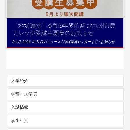
【地域連携】令和8年度前期 北九州市民
カレッジ受講生募集のお知らせ
9 4月, 2026
in
注目のニュース
/
地域連携センターより
/
お知らせ
大学紹介
学部・大学院
入試情報
学生生活