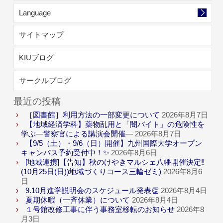
Language
サイトマップ
KIUブログ
サークルブログ
最近の投稿
［図書館］利用方法の一部変更について
2026年8月7日
【地域経済学科】薬物乱用と「闇バイト」の危険性を
学ぶ―警察官による講演会開催―
2026年8月7日
【9/5（土）・9/6（日）開催】九州国際大学オープン
キャンパス予約受付中！✨
2026年8月6日
[地域連携]【告知】秋のけやきマルシェ八幡開催決定‼
(10月25日(日))地域づくりコース三輪ゼミ)
2026年8月6
日
9.10月進学説明会のスケジュール発表👏
2026年8月4日
夏期休暇（一斉休業）について
2026年8月4日
１号館改修工事に伴う事務室移転のお知らせ
2026年8
月3日