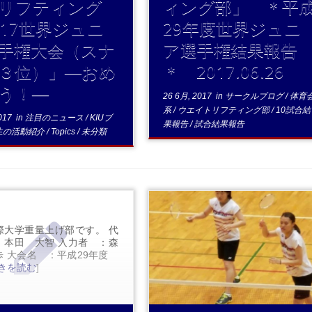
リフティング
ィング部」 ＊平
017世界ジュニ
29年度世界ジュニ
手権大会（スナ
ア選手権結果報告
３位）」―おめ
＊ 2017.06.26
う！―
26 6月, 2017
in
サークルブログ
/
体育
系
/
ウエイトリフティング部
/
10試合結
017
in
注目のニュース
/
KIUブ
果報告
/
試合結果報告
生の活動紹介
/
Topics
/
未分類
際大学重量上げ部です。 代
：本田 大智 入力者 ：森
歩 大会名 ：平成29年度
..
.続きを読む
]
きを読む