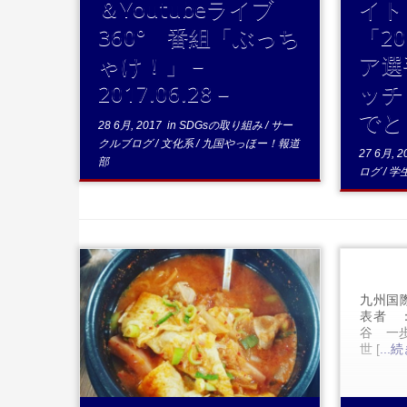
＆Youtubeライブ
イト
360° 番組「ぶっち
「2
ゃけ！」－
ア選
2017.06.28－
ッチ
でと
28 6月, 2017
in
SDGsの取り組み
/
サー
クルブログ
/
文化系
/
九国やっほー！報道
27 6月, 2
部
ログ
/
学
九州国
表者 
谷 一
...続きを読む
世 [
..