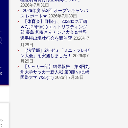
2026年7月31日
2026年度 第3回 オープンキャンパ
ス レポート★
2026年7月30日
体
【体育会】目指せ、2028ロス五輪
🔥7月29日㈬ウエイトリフティング
ン
部 長島 和奏さんアジア大会＆世界
成
選手権出場壮行会を開催🏆
2026年7
月29日
［法学部］2年ゼミ「ミニ・プレゼ
ン大会」を実施しました！
2026年7
月29日
【サッカー部】結果報告 第8回九
会
州大学サッカー新人戦 第3節 vs長崎
試
国際大学 7/25(土)
2026年7月28日
記
た