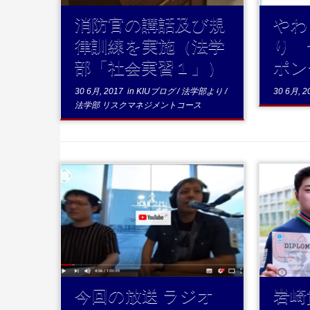
消防官の講話及び規
やわ
律訓練を実施（法学
り 
部「社会実習１」）
ポン
30 6月, 2017
in
KIUブログ
/
法学部より
/
30 6月, 2
法学部 リスクマネジメントコース
...続きを読む
.
今回の放送 ラジオ
岩崎