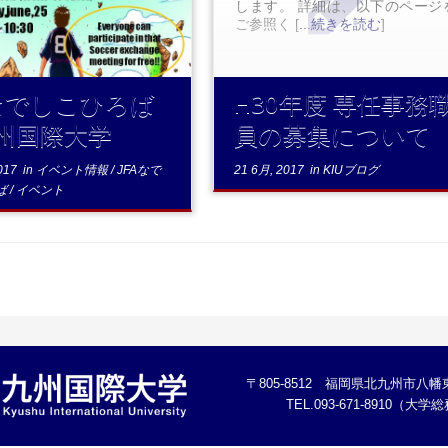
します。 詳細は、以下のページ
...続きを読む
ご参照く [
...続きを読む
]
Aなでしこひろば
H30年度 専任事務
九州国際大学
員の募集について
017
in
イベント情報
/
JFAなで
21 6月, 2017
in
KIUブログ
ば
/
イベント
〒805-8512 福岡県北九州市八幡東
TEL.093-671-8910（大