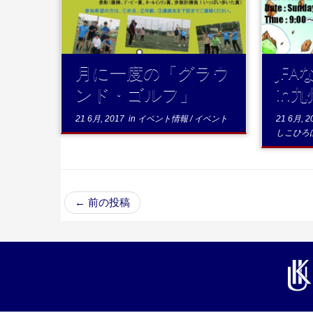
...続
きを読む
月に一度の「グラウ
JF
ンド・ゴルフ」
in
21 6月, 2017
in
イベント情報
/
イベント
21 6月, 2
しこひろ
←
前の投稿