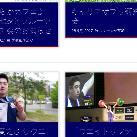
らかカフェよ
キャリアサプリ研
七夕とフルーツ
会
チ会のお知らせ
28 6月, 2017
in
コンテンツTOP
017
in
学生相談より
..続きを読む
...続きを読む
貴之さん ウエ
「ウエイトリフテ