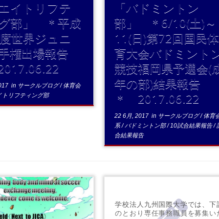
エイトリフテ
「バドミントン
グ部」 ＊平成
部」 ＊6/10(土)～
年度世界ジュニ
11(日)第72回国民
手権出場報告
育大会バドミント
017.06.22
競技福岡県予選会(
年の部)結果報告
017
in
サークルブログ
/
体育会
＊ 2017.06.22
イトリフティング部
22 6月, 2017
in
サークルブログ
/
体育
系
/
バドミントン部
/
10試合結果報告
/
合結果報告
学校法人九州国際大学では、下
のとおり専任事務職員を募集い