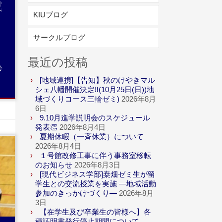
成
KIUブログ
サークルブログ
最近の投稿
会
[地域連携]【告知】秋のけやきマル
シェ八幡開催決定‼(10月25日(日))地
域づくりコース三輪ゼミ)
2026年8月
6日
9.10月進学説明会のスケジュール
発表👏
2026年8月4日
夏期休暇（一斉休業）について
2026年8月4日
１号館改修工事に伴う事務室移転
のお知らせ
2026年8月3日
[現代ビジネス学部]桒畑ゼミ生が留
.続
学生との交流授業を実施 ―地域活動
参加のきっかけづくり―
2026年8月
3日
【在学生及び卒業生の皆様へ】各
種証明書発行停止期間について