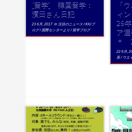
[留学] 韓国留学：
「ウ
濱田さん日記
ィン
29
23 6月, 2017
in
注目のニュース
/
KIUブ
ア選
ログ
/
国際センターより
/
留学ブログ
＊ 2
22 6月, 2
系
/
ウエ