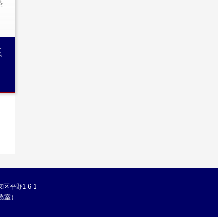
を
職
区平野1-6-1
学総務室）