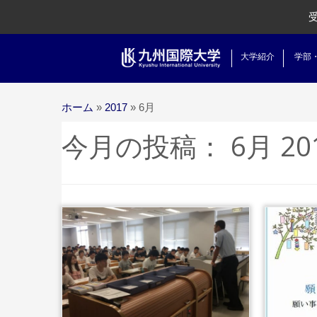
大学紹介
学部
ホーム
»
2017
»
6月
今月の投稿：
6月 20
...
続きを読む