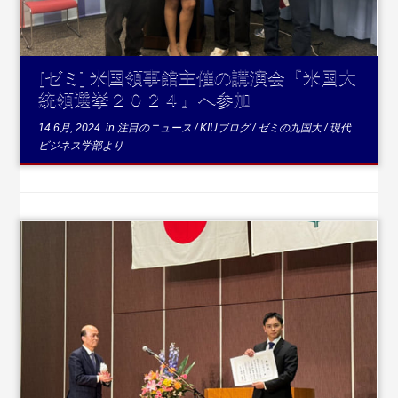
[ゼミ] 米国領事館主催の講演会『米国大
統領選挙２０２４』へ参加
14 6月, 2024
in
注目のニュース
/
KIUブログ
/
ゼミの九国大
/
現代
ビジネス学部より
...続きを読む