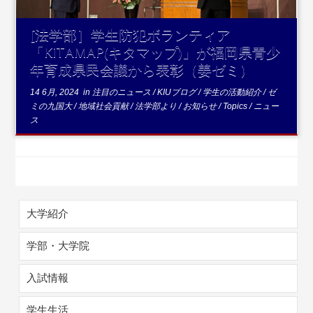
[法学部］学生防犯ボランティア
「KiTAMAP(キタマップ)」が福岡県青少
年育成県民会議から表彰（姜ゼミ）
14 6月, 2024
in
注目のニュース
/
KIUブログ
/
学生の活動紹介
/
ゼ
ミの九国大
/
地域社会貢献
/
法学部より
/
お知らせ
/
Topics
/
ニュー
ス
大学紹介
学部・大学院
入試情報
学生生活