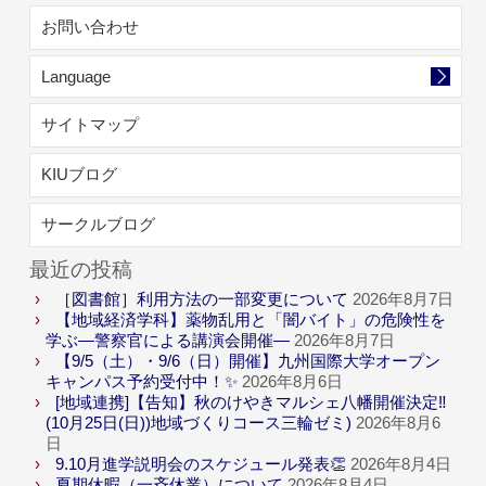
お問い合わせ
Language
サイトマップ
KIUブログ
サークルブログ
最近の投稿
［図書館］利用方法の一部変更について
2026年8月7日
【地域経済学科】薬物乱用と「闇バイト」の危険性を
学ぶ―警察官による講演会開催―
2026年8月7日
【9/5（土）・9/6（日）開催】九州国際大学オープン
キャンパス予約受付中！✨
2026年8月6日
[地域連携]【告知】秋のけやきマルシェ八幡開催決定‼
(10月25日(日))地域づくりコース三輪ゼミ)
2026年8月6
日
9.10月進学説明会のスケジュール発表👏
2026年8月4日
夏期休暇（一斉休業）について
2026年8月4日