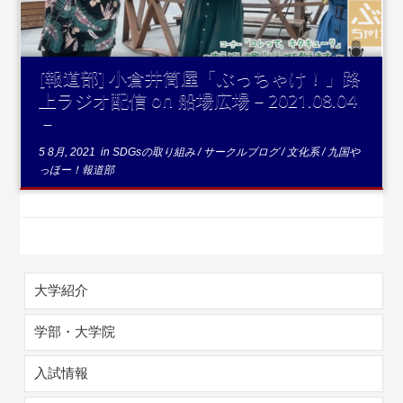
[報道部] 小倉井筒屋「ぶっちゃけ！」路
上ラジオ配信 on 船場広場－2021.08.04
－
5 8月, 2021
in
SDGsの取り組み
/
サークルブログ
/
文化系
/
九国や
っほー！報道部
大学紹介
学部・大学院
入試情報