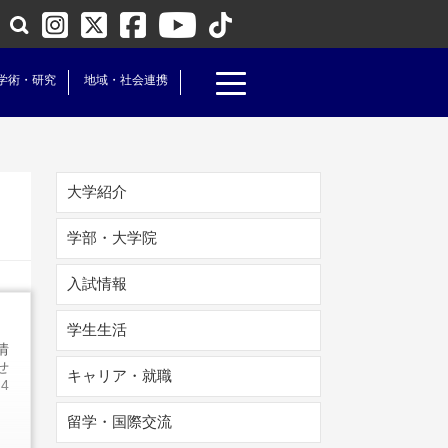
学術・研究
地域・社会連携
大学紹介
学部・大学院
入試情報
学生生活
情
せ
キャリア・就職
4
留学・国際交流