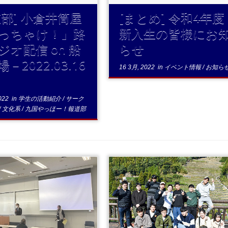
道部] 小倉井筒屋
[まとめ] 令和4年度
っちゃけ！」路
新入生の皆様にお
ジオ配信 on 船
らせ
－2022.03.16
16 3月, 2022
in
イベント情報
/
お知ら
022
in
学生の活動紹介
/
サーク
/
文化系
/
九国やっほー！報道部
..続きを読む
...続きを読む