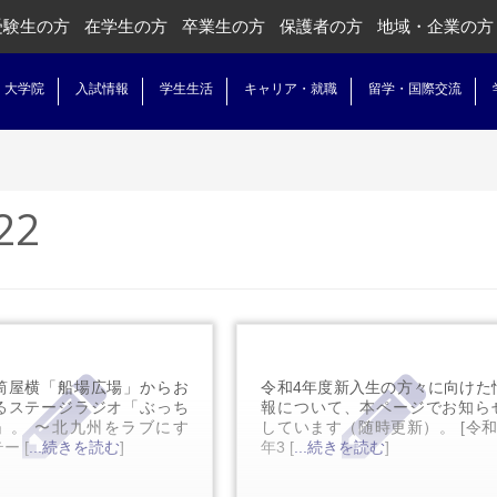
受験生の方
在学生の方
卒業生の方
保護者の方
地域・企業の方
・大学院
入試情報
学生生活
キャリア・就職
留学・国際交流
22
筒屋横「船場広場」からお
令和4年度新入生の方々に向けた
るステージラジオ「ぶっち
報について、本ページでお知ら
」。 〜北九州をラブにす
しています（随時更新）。 [令和
ー [
...続きを読む
]
年3 [
...続きを読む
]