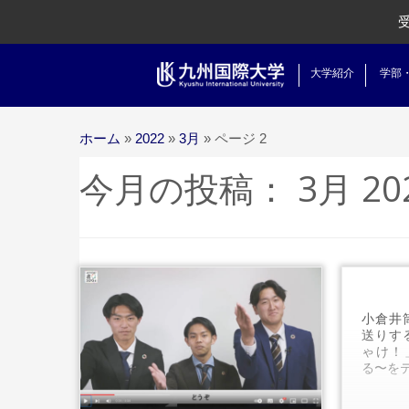
大学紹介
学部
ホーム
»
2022
»
3月
»
ページ 2
今月の投稿：
3月 20
小倉井
送りす
ゃけ！
...続きを読む
る〜をテ