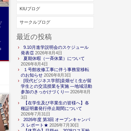
KIUブログ
を
ゼ
サークルブログ
最近の投稿
ブ
9.10月進学説明会のスケジュール
s
発表👏
2026年8月4日
夏期休暇（一斉休業）について
2026年8月4日
１号館改修工事に伴う事務室移転
のお知らせ
2026年8月3日
[現代ビジネス学部]桒畑ゼミ生が留
学生との交流授業を実施 ―地域活動
参加のきっかけづくり―
2026年8月
3日
【在学生及び卒業生の皆様へ】各
種証明書発行停止期間について
2026年7月31日
2026年度 第3回 オープンキャンパ
ス レポート★
2026年7月30日
【体育会】目指せ、2028ロス五輪