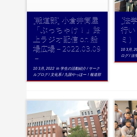
[報道部] 小倉井筒屋
[法
「ぶっちゃけ！」路
行い
上ラジオ配信 on 船
ミ）
場広場－2022.03.09
10 3月, 2
－
ログ
/
法
10 3月, 2022
in
学生の活動紹介
/
サーク
ルブログ
/
文化系
/
九国やっほー！報道部
...続きを読む