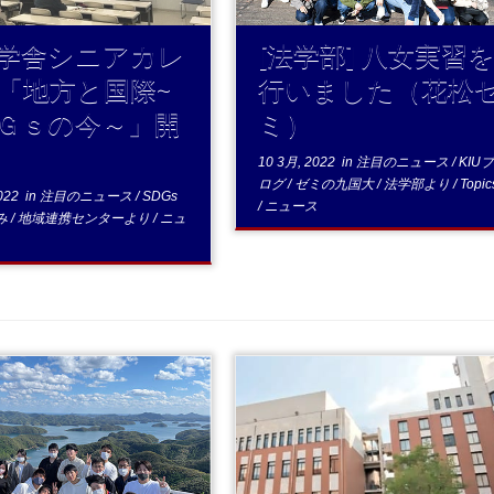
学舎シニアカレ
[法学部] 八女実習
「地方と国際~
行いました（花松
Ｇｓの今～」開
ミ）
10 3月, 2022
in
注目のニュース
/
KIU
ログ
/
ゼミの九国大
/
法学部より
/
Topic
022
in
注目のニュース
/
SDGs
/
ニュース
み
/
地域連携センターより
/
ニュ
...続
む
...続きを読む