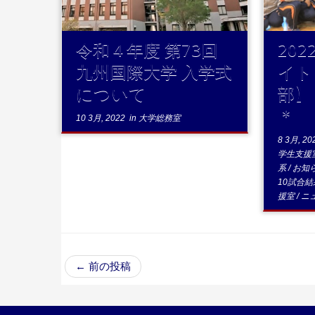
令和４年度 第73回
202
九州国際大学 入学式
イト
について
部】
＊
10 3月, 2022
in
大学総務室
8 3月, 20
学生支援
系
/
お知
10試合
援室
/
ニ
←
前の投稿