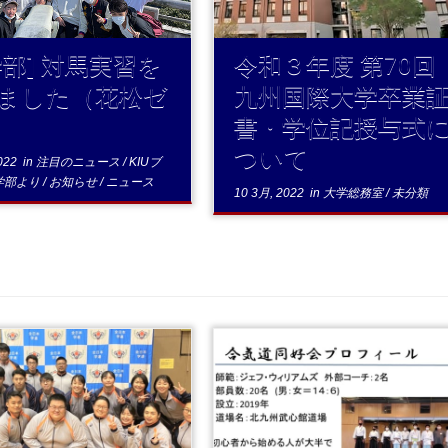
学部] 対馬実習を
令和３年度 第70回
ました（花松ゼ
九州国際大学卒業
書・学位記授与式
ついて
022
in
注目のニュース
/
KIUブ
学部より
/
お知らせ
/
ニュース
10 3月, 2022
in
大学総務室
/
未分類
...
...続きを読む
を読む