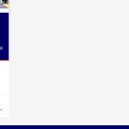
ま
系
→