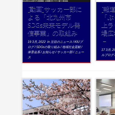
[動画]サッカー部に
[報
よる「北九州市
「ぶ
SDGs未来モデル発
上ラ
信事業」の取組み
場広場
－
19 3月, 2022
in
注目のニュース
/
KIUブ
ログ
/
SDGsの取り組み
/
地域社会貢献
/
17 3月, 2
体育会系
/
お知らせ
/
サッカー部
/
ニュー
ルブログ
ス
...続きを読む
.