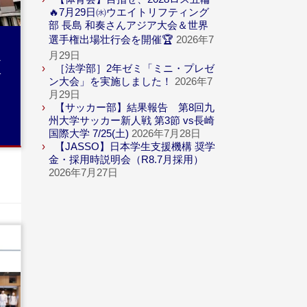
🔥7月29日㈬ウエイトリフティング
部 長島 和奏さんアジア大会＆世界
選手権出場壮行会を開催🏆
2026年7
月29日
証
［法学部］2年ゼミ「ミニ・プレゼ
に
ン大会」を実施しました！
2026年7
月29日
【サッカー部】結果報告 第8回九
州大学サッカー新人戦 第3節 vs長崎
国際大学 7/25(土)
2026年7月28日
【JASSO】日本学生支援機構 奨学
金・採用時説明会（R8.7月採用）
2026年7月27日
続き