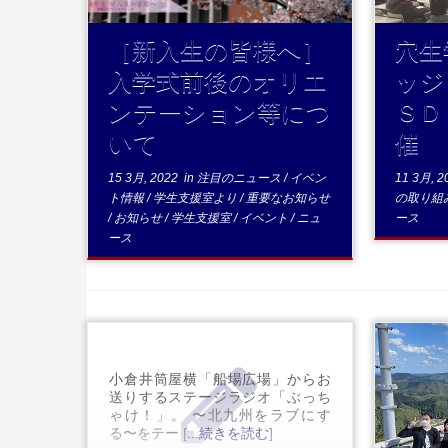
［新入生の皆様へ］
穴生
入学式前後のオリエ
ッジ
ンテーション等につ
ＳＤ
いて
催
15 3月, 2022
in
注目のニュース
/
イベン
11 3月, 2
ト情報
/
学生支援室より
/
重要なお知らせ
の取り組
/
お知らせ
/
学生支援室
/
イベント
/
ニュ
ース
ース
小倉井筒屋横「船場広場」からお
送りするステージラジオ「ぶっち
ゃけ！」。 〜北九州をラブにす
る〜をテー [
...続きを読む
]
きを読