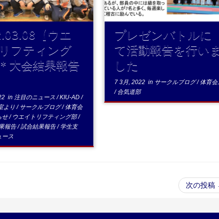
2.03.08【ウエ
プレゼンバトルに
リフティング
て活動報告を行い
＊大会結果報告
した
7 3月, 2022
in
サークルブログ
/
体育会
/
合気道部
22
in
注目のニュース
/
KIU-AD
/
室より
/
サークルブログ
/
体育会
らせ
/
ウエイトリフティング部
/
結果報告
/
試合結果報告
/
学生支
ュース
次の投稿