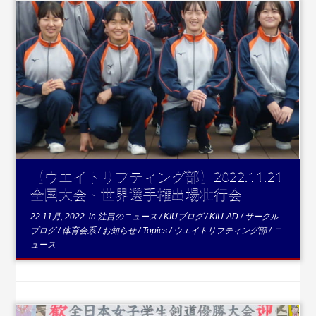
...続きを読む
【ウエイトリフティング部】2022.11.21
全国大会・世界選手権出場壮行会
22 11月, 2022
in
注目のニュース
/
KIUブログ
/
KIU-AD
/
サークル
ブログ
/
体育会系
/
お知らせ
/
Topics
/
ウエイトリフティング部
/
ニ
ュース