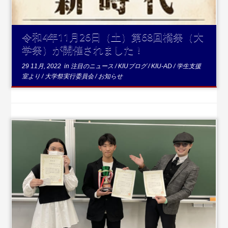
令和4年11月26日（土）第68回橘祭（大
学祭）が開催されました！
29 11月, 2022
in
注目のニュース
/
KIUブログ
/
KIU-AD
/
学生支援
室より
/
大学祭実行委員会
/
お知らせ
...続きを読む