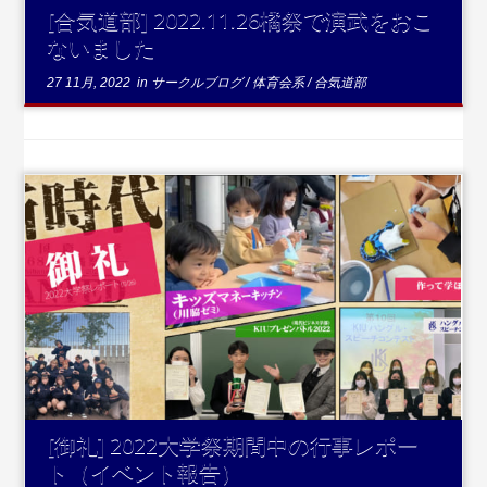
[合気道部] 2022.11.26橘祭で演武をおこ
ないました
27 11月, 2022
in
サークルブログ
/
体育会系
/
合気道部
...続きを読む
[御礼] 2022大学祭期間中の行事レポー
ト（イベント報告）