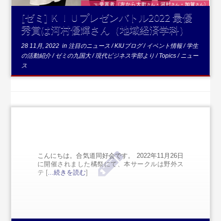
[ゼミ] ＫＩＵプレゼンバトル2022 最優
秀賞は河村優輝さん（地域経済学科）
28 11月, 2022
in
注目のニュース
/
KIUブログ
/
イベント情報
/
学生
の活動紹介
/
ゼミの九国大
/
現代ビジネス学部より
/
Topics
/
ニュー
ス
こんにちは。合気道同好会です。 2022年11月26日
に開催されました橘祭にて、本サークルは野外ス
テ [
...続きを読む
]