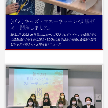
[ゼミ] キッズ・マネーキッチン×川脇ゼ
ミ 開催しました。
30 11月, 2022
in
注目のニュース
/
KIUブログ
/
イベント情報
/
学生
の活動紹介
/
ゼミの九国大
/
SDGsの取り組み
/
地域社会貢献
/
現代
ビジネス学部より
/
お知らせ
/
ニュース
...続きを読む