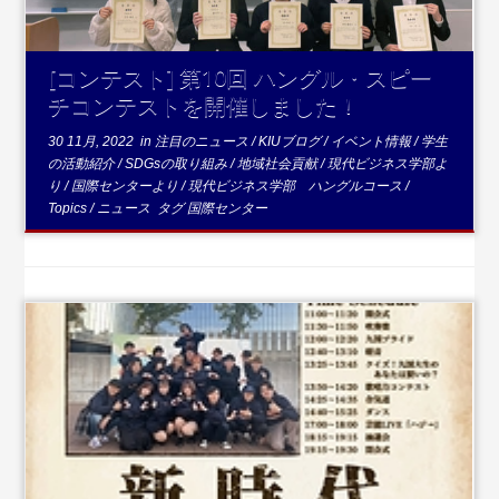
[コンテスト] 第10回 ハングル・スピー
チコンテストを開催しました！
30 11月, 2022
in
注目のニュース
/
KIUブログ
/
イベント情報
/
学生
の活動紹介
/
SDGsの取り組み
/
地域社会貢献
/
現代ビジネス学部よ
り
/
国際センターより
/
現代ビジネス学部 ハングルコース
/
Topics
/
ニュース
タグ
国際センター
...続きを読む