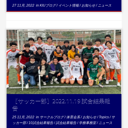
27 11月, 2022
in
KIUブログ
/
イベント情報
/
お知らせ
/
ニュース
...続きを読む
【サッカー部】2022.11.19 試合結果報
告
25 11月, 2022
in
サークルブログ
/
体育会系
/
お知らせ
/
Topics
/
サ
ッカー部
/
10試合結果報告
/
試合結果報告
/
学務事務室
/
ニュース