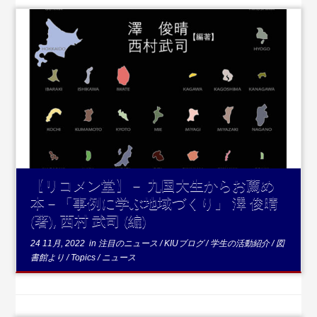
...続きを読む
【リコメン堂】－ 九国大生からお薦め
本－「事例に学ぶ地域づくり」 澤 俊晴
(著), 西村 武司 (編)
24 11月, 2022
in
注目のニュース
/
KIUブログ
/
学生の活動紹介
/
図
書館より
/
Topics
/
ニュース