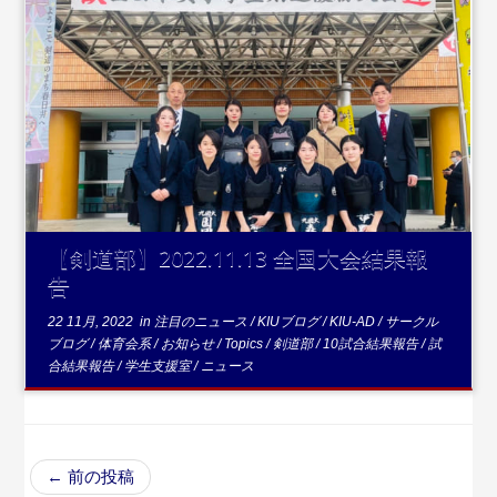
...続きを読む
【剣道部】2022.11.13 全国大会結果報
告
22 11月, 2022
in
注目のニュース
/
KIUブログ
/
KIU-AD
/
サークル
ブログ
/
体育会系
/
お知らせ
/
Topics
/
剣道部
/
10試合結果報告
/
試
合結果報告
/
学生支援室
/
ニュース
←
前の投稿