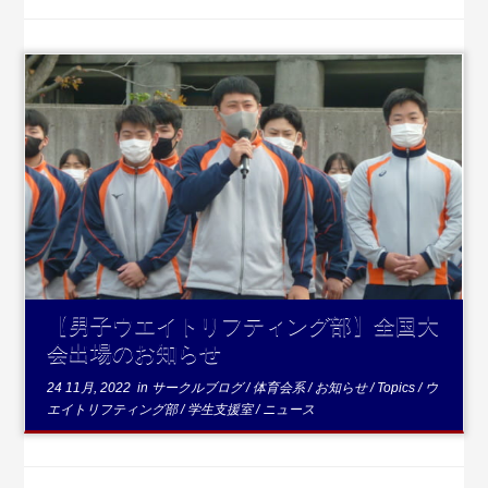
...続
きを読む
【男子ウエイトリフティング部】全国大
会出場のお知らせ
24 11月, 2022
in
サークルブログ
/
体育会系
/
お知らせ
/
Topics
/
ウ
エイトリフティング部
/
学生支援室
/
ニュース