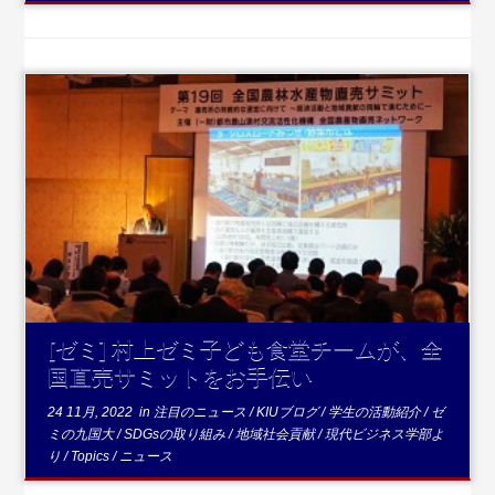
...続きを読む
[ゼミ] 村上ゼミ子ども食堂チームが、全
国直売サミットをお手伝い
24 11月, 2022
in
注目のニュース
/
KIUブログ
/
学生の活動紹介
/
ゼ
ミの九国大
/
SDGsの取り組み
/
地域社会貢献
/
現代ビジネス学部よ
り
/
Topics
/
ニュース