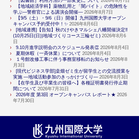
［図書館］利用方法の一部変更について
2026年8月7日
【地域経済学科】薬物乱用と「闇バイト」の危険性を
学ぶ―警察官による講演会開催―
2026年8月7日
【9/5（土）・9/6（日）開催】九州国際大学オープン
キャンパス予約受付中！✨
2026年8月6日
[地域連携]【告知】秋のけやきマルシェ八幡開催決定‼
(10月25日(日))地域づくりコース三輪ゼミ)
2026年8月6
日
9.10月進学説明会のスケジュール発表👏
2026年8月4日
夏期休暇（一斉休業）について
2026年8月4日
１号館改修工事に伴う事務室移転のお知らせ
2026年8
月3日
[現代ビジネス学部]桒畑ゼミ生が留学生との交流授業を
実施 ―地域活動参加のきっかけづくり―
2026年8月3日
【在学生及び卒業生の皆様へ】各種証明書発行停止期
間について
2026年7月31日
2026年度 第3回 オープンキャンパス レポート★
2026
年7月30日